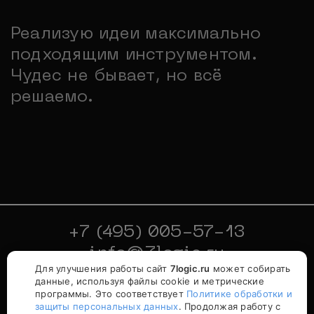
Реализую идеи максимально
подходящим инструментом.
Чудес не бывает, но всё
решаемо.
+7 (495) 005-57-13
info@7logic.ru
Для улучшения работы сайт
7logic.ru
может собирать
🍪
данные, используя файлы cookie и метрические
© 7logic, 2012–2026.
программы. Это соответствует
Политике обработки и
Все права защищены.
защиты персональных данных
. Продолжая работу с