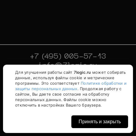
+7 (495) 005-57-13
info@7logic.ru
Для улучшения работы сайт
7logic.ru
может собирать
🍪
данные, используя файлы cookie и метрические
© 7logic, 2012–2026.
программы. Это соответствует
Политике обработки и
Все права защищены.
защиты персональных данных
. Продолжая работу с
сайтом, Вы даете свое согласие на обработку
персональных данных. Файлы cookie можно
ООО"7ЛОДЖИК"
отключить в настройках Вашего браузера.
ОГРН:1205000031235
ИНН/КПП 5040167005/504001001
Московская область, г.Раменское
Принять и закрыть